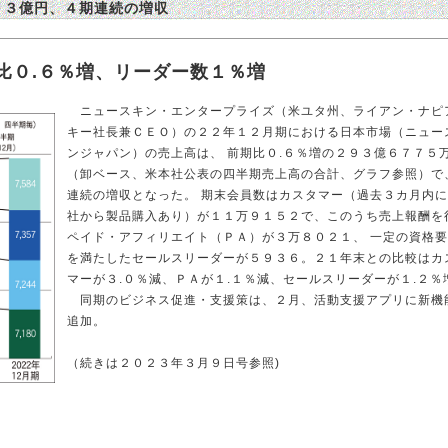
９３億円、４期連続の増収
比０.６％増、リーダー数１％増
ニュースキン・エンタープライズ（米ユタ州、ライアン・ナピ
キー社長兼ＣＥＯ）の２２年１２月期における日本市場（ニュー
ンジャパン）の売上高は、 前期比０.６％増の２９３億６７７５
（卸ベース、米本社公表の四半期売上高の合計、グラフ参照）で
連続の増収となった。 期末会員数はカスタマー（過去３カ月内
社から製品購入あり）が１１万９１５２で、このうち売上報酬を
ペイド・アフィリエイト（ＰＡ）が３万８０２１、 一定の資格
を満たしたセールスリーダーが５９３６。２１年末との比較はカ
マーが３.０％減、ＰＡが１.１％減、セールスリーダーが１.２％
同期のビジネス促進・支援策は、２月、活動支援アプリに新機
追加。
（続きは２０２３年３月９日号参照)