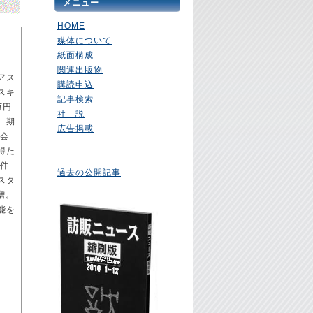
メニュー
HOME
媒体について
紙面構成
関連出版物
アス
購読申込
スキ
記事検索
万円
社 説
、期
広告掲載
に会
得た
要件
過去の公開記事
スタ
増。
能を